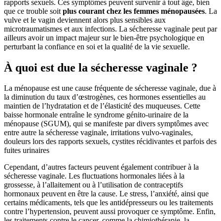
rapports sexuels. Ces symptômes peuvent survenir à tout âge, bien
que ce trouble soit
plus courant chez les femmes ménopausées
. La
vulve et le vagin deviennent alors plus sensibles aux
microtraumatismes et aux infections. La sécheresse vaginale peut par
ailleurs avoir un impact majeur sur le bien-être psychologique en
perturbant la confiance en soi et la qualité de la vie sexuelle.
À quoi est due la sécheresse vaginale ?
La ménopause est une cause fréquente de sécheresse vaginale, due à
la diminution du taux d’œstrogènes, ces hormones essentielles au
maintien de l’hydratation et de l’élasticité des muqueuses. Cette
baisse hormonale entraîne le syndrome génito-urinaire de la
ménopause (SGUM), qui se manifeste par divers symptômes avec
entre autre la sécheresse vaginale, irritations vulvo-vaginales,
douleurs lors des rapports sexuels, cystites récidivantes et parfois des
fuites urinaires
Cependant, d’autres facteurs peuvent également contribuer à la
sécheresse vaginale. Les fluctuations hormonales liées à la
grossesse, à l’allaitement ou à l’utilisation de contraceptifs
hormonaux peuvent en être la cause. Le stress, l’anxiété, ainsi que
certains médicaments, tels que les antidépresseurs ou les traitements
contre l’hypertension, peuvent aussi provoquer ce symptôme. Enfin,
les traitements contre le cancer, comme la chimiothérapie, la