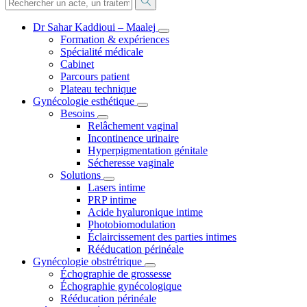
Dr Sahar Kaddioui – Maalej
Formation & expériences
Spécialité médicale
Cabinet
Parcours patient
Plateau technique
Gynécologie esthétique
Besoins
Relâchement vaginal
Incontinence urinaire
Hyperpigmentation génitale
Sécheresse vaginale
Solutions
Lasers intime
PRP intime
Acide hyaluronique intime
Photobiomodulation
Éclaircissement des parties intimes
Rééducation périnéale
Gynécologie obstrétrique
Échographie de grossesse
Échographie gynécologique
Rééducation périnéale