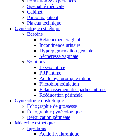
Formation & expériences
Spécialité médicale
Cabinet
Parcours patient
Plateau technique
Gynécologie esthétique
Besoins
Relâchement vaginal
Incontinence urinaire
Hyperpigmentation génitale
Sécheresse vaginale
Solutions
Lasers intime
PRP intime
Acide hyaluronique intime
Photobiomodulation
Éclaircissement des parties intimes
Rééducation périnéale
Gynécologie obstrétrique
Échographie de grossesse
Échographie gynécologique
Rééducation périnéale
Médecine esthétique
Injections
Acide Hyaluronique